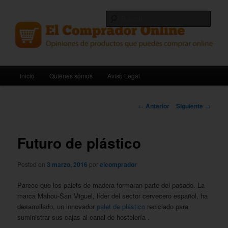
Ir
Opiniones de productos que puedes comprar online.
al
Busc
contenido
principal
El Comprador Online
Menú
Inicio
Quiénes somos
Aviso Legal
principal
Navegación
←
Anterior
Siguiente
→
de
entradas
Futuro de plástico
Posted on
3 marzo, 2016
por
elcomprador
Parece que los palets de madera formaran parte del pasado. La
marca Mahou-San Miguel, líder del sector cervecero español, ha
desarrollado, un innovador
palet de plástico
reciclado para
suministrar sus cajas al canal de hostelería .