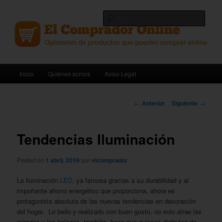
Ir
Opiniones de productos que puedes comprar online.
al
Busc
contenido
principal
El Comprador Online
Menú
Inicio
Quiénes somos
Aviso Legal
principal
Navegación
←
Anterior
Siguiente
→
de
entradas
Tendencias Iluminación
Posted on
1 abril, 2016
por
elcomprador
La iluminación
LED
, ya famosa gracias a su durabilidad y al
importante ahorro energético que proporciona, ahora es
protagonista absoluta de las nuevas tendencias en decoración
del hogar. Lo bello y realizado con buen gusto, no solo atrae las
miradas y los halagos, también, hace que quienes disfruten de