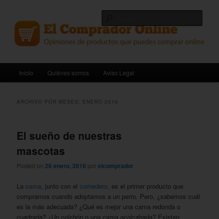
Ir
Ir
Opiniones de productos que puedes comprar online.
al
al
Busc
contenido
contenido
principal
secundario
El Comprador Online
Menú
Inicio
Quiénes somos
Aviso Legal
principal
ARCHIVO POR MESES:
ENERO 2016
El sueño de nuestras
mascotas
Posted on
26 enero, 2016
por
elcomprador
La
cama
, junto con el
comedero
, es el primer producto que
compramos cuando adoptamos a un perro. Pero, ¿sabemos cuál
es la más adecuada? ¿Qué es mejor una cama redonda o
cuadrada? ¿Un colchón o una cama acolcahada? Existen