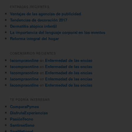
c
ENTRADAS RECIENTES
a
Ventajas de las agencias de publicidad
r
Tendencias de decoración 2017
Dermatitis atópica infantil
La importancia del lenguaje corporal en los eventos
Reforma integral del hogar
COMENTARIOS RECIENTES
lacompraonline
en
Enfermedad de las encías
lacompraonline
en
Enfermedad de las encías
lacompraonline
en
Enfermedad de las encías
lacompraonline
en
Enfermedad de las encías
lacompraonline
en
Enfermedad de las encías
TE PODRÍA INTERESAR
ComparaPymes
DisfrutaExperiencias
PasiónTecno
SentirseSano
SpaiNational