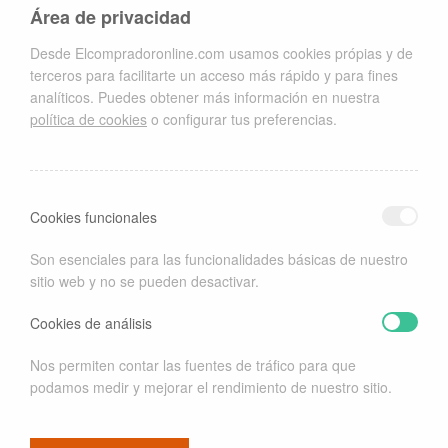
Área de privacidad
Flamenco
Iluminación
Desde Elcompradoronline.com usamos cookies própias y de
joyas
terceros para facilitarte un acceso más rápido y para fines
Moda
analíticos. Puedes obtener más información en nuestra
Moda Urbana
política de cookies
o configurar tus preferencias.
Música
Pádel
Perros
Proyectores
Ropa infantil
Cookies funcionales
Sin categoría
telas
Son esenciales para las funcionalidades básicas de nuestro
Televisión
sitio web y no se pueden desactivar.
Turismo
Cookies de análisis
FACEBOOK
Nos permiten contar las fuentes de tráfico para que
podamos medir y mejorar el rendimiento de nuestro sitio.
Funciona gracias a WordPress