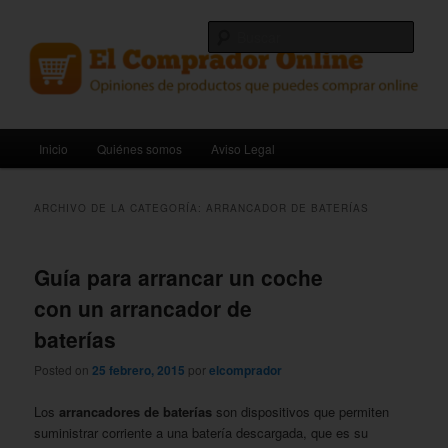
Ir
Ir
Opiniones de productos que puedes comprar online.
al
al
Busc
contenido
contenido
principal
secundario
El Comprador Online
Menú
Inicio
Quiénes somos
Aviso Legal
principal
ARCHIVO DE LA CATEGORÍA:
ARRANCADOR DE BATERÍAS
Guía para arrancar un coche
con un arrancador de
baterías
Posted on
25 febrero, 2015
por
elcomprador
Los
arrancadores de baterías
son dispositivos que permiten
suministrar corriente a una batería descargada, que es su