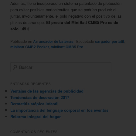
Además, tiene incorporado un sistema patentado de protección
para evitar posibles cortocircuitos que se podrían producir al
juntar, involuntariamente, el polo negativo con el positivo de las
pinzas de arranque.
El precio del MiniBatt CMB5 Pro es de
sólo 149 €
.
Publicado en
Arrancador de baterías
|
Etiquetado
cargador portátil
,
minibatt CMB2 Pocket
,
minibatt CMB5 Pro
B
u
s
c
ENTRADAS RECIENTES
a
Ventajas de las agencias de publicidad
r
Tendencias de decoración 2017
Dermatitis atópica infantil
La importancia del lenguaje corporal en los eventos
Reforma integral del hogar
COMENTARIOS RECIENTES