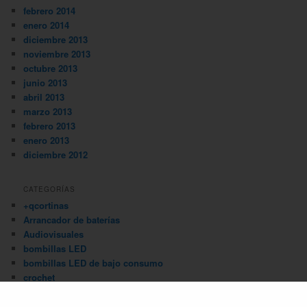
febrero 2014
enero 2014
diciembre 2013
noviembre 2013
octubre 2013
junio 2013
abril 2013
marzo 2013
febrero 2013
enero 2013
diciembre 2012
CATEGORÍAS
+qcortinas
Arrancador de baterías
Audiovisuales
bombillas LED
bombillas LED de bajo consumo
crochet
edad contemporánea
electrónica