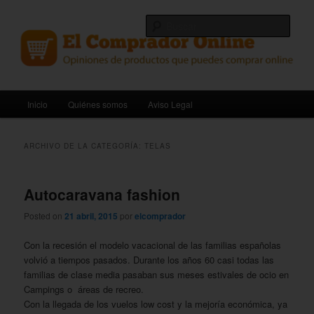
Ir
Ir
Opiniones de productos que puedes comprar online.
al
al
Busc
contenido
contenido
principal
secundario
El Comprador Online
Menú
Inicio
Quiénes somos
Aviso Legal
principal
ARCHIVO DE LA CATEGORÍA:
TELAS
Autocaravana fashion
Posted on
21 abril, 2015
por
elcomprador
Con la recesión el modelo vacacional de las familias españolas
volvió a tiempos pasados. Durante los años 60 casi todas las
familias de clase media pasaban sus meses estivales de ocio en
Campings o áreas de recreo.
Con la llegada de los vuelos low cost y la mejoría económica, ya