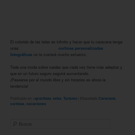
El colorido de las telas es infinito y hacer que tu caravana tenga
unas
cortinas personalizadas
fotográficas
no te costará mucho esfuerzo.
Toda una moda sobre ruedas que cada vez tiene más adeptos y
que en un futuro seguro seguirá aumentando.
¡Pasearse por el mundo libre y sin horarios es ahora la
tendencia!
Publicado en
+qcortinas
,
telas
,
Turismo
|
Etiquetado
Caravana
,
cortinas
,
vacaciones
B
u
s