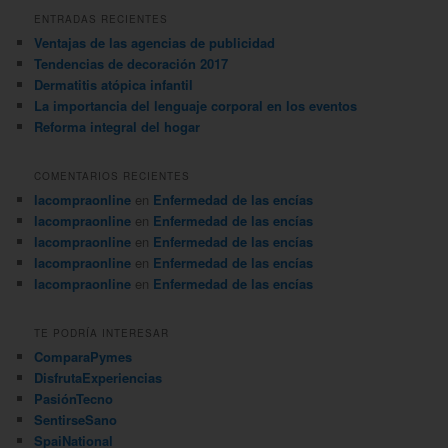
c
ENTRADAS RECIENTES
a
Ventajas de las agencias de publicidad
r
Tendencias de decoración 2017
Dermatitis atópica infantil
La importancia del lenguaje corporal en los eventos
Reforma integral del hogar
COMENTARIOS RECIENTES
lacompraonline
en
Enfermedad de las encías
lacompraonline
en
Enfermedad de las encías
lacompraonline
en
Enfermedad de las encías
lacompraonline
en
Enfermedad de las encías
lacompraonline
en
Enfermedad de las encías
TE PODRÍA INTERESAR
ComparaPymes
DisfrutaExperiencias
PasiónTecno
SentirseSano
SpaiNational