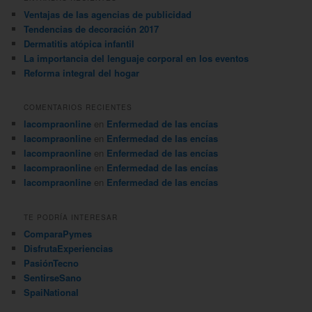
a
Ventajas de las agencias de publicidad
r
Tendencias de decoración 2017
Dermatitis atópica infantil
La importancia del lenguaje corporal en los eventos
Reforma integral del hogar
COMENTARIOS RECIENTES
lacompraonline
en
Enfermedad de las encías
lacompraonline
en
Enfermedad de las encías
lacompraonline
en
Enfermedad de las encías
lacompraonline
en
Enfermedad de las encías
lacompraonline
en
Enfermedad de las encías
TE PODRÍA INTERESAR
ComparaPymes
DisfrutaExperiencias
PasiónTecno
SentirseSano
SpaiNational