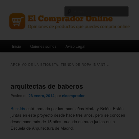
Ir
Ir
Opiniones de productos que puedes comprar online.
al
al
Busc
contenido
contenido
principal
secundario
El Comprador Online
Menú
Inicio
Quiénes somos
Aviso Legal
principal
ARCHIVO DE LA ETIQUETA:
TIENDA DE ROPA INFANTIL
arquitectas de baberos
Posted on
28 enero, 2014
por
elcomprador
Buhkids
está formado por las madrileñas Marta y Belén. Están
juntas en este proyecto desde hace tres años, pero se conocen
desde hace más de 15 años, cuando entraron juntas en la
Escuela de Arquitectura de Madrid.