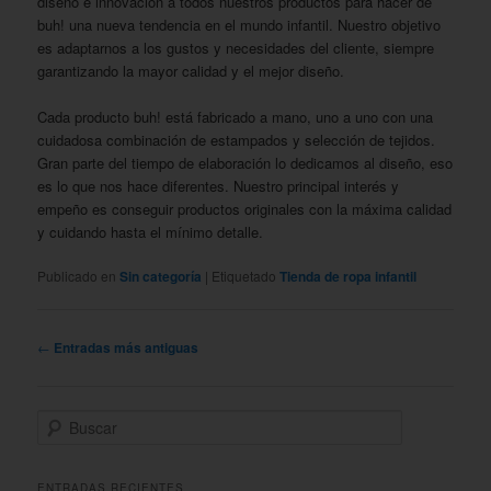
diseño e innovación a todos nuestros productos para hacer de
buh! una nueva tendencia en el mundo infantil. Nuestro objetivo
es adaptarnos a los gustos y necesidades del cliente, siempre
garantizando la mayor calidad y el mejor diseño.
Cada producto buh! está fabricado a mano, uno a uno con una
cuidadosa combinación de estampados y selección de tejidos.
Gran parte del tiempo de elaboración lo dedicamos al diseño, eso
es lo que nos hace diferentes. Nuestro principal interés y
empeño es conseguir productos originales con la máxima calidad
y cuidando hasta el mínimo detalle.
Publicado en
Sin categoría
|
Etiquetado
Tienda de ropa infantil
Navegación
←
Entradas más antiguas
de
entradas
B
u
s
c
ENTRADAS RECIENTES